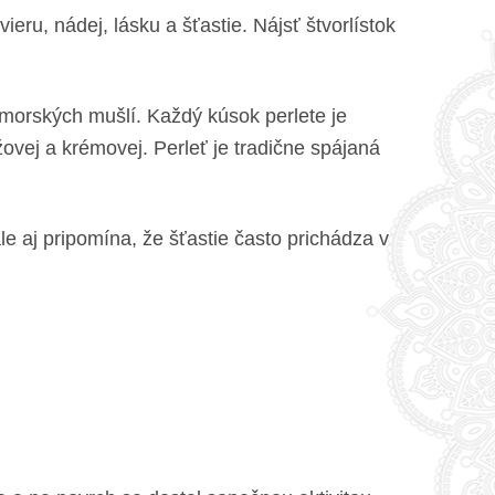
eru, nádej, lásku a šťastie. Nájsť štvorlístok
r morských mušlí. Každý kúsok perlete je
žovej a krémovej. Perleť je tradične spájaná
le aj pripomína, že šťastie často prichádza v