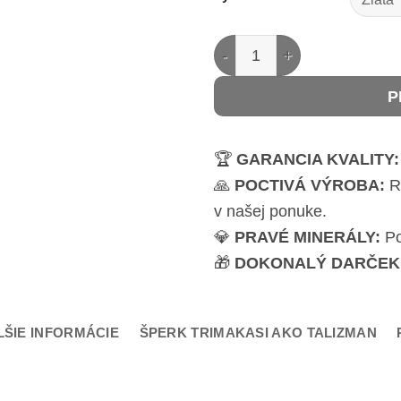
množstvo Dámsky náramok 
P
🏆
GARANCIA KVALITY:
🙏
POCTIVÁ VÝROBA:
Ru
v našej ponuke.
💎
PRAVÉ MINERÁLY:
Po
🎁
DOKONALÝ DARČEK
LŠIE INFORMÁCIE
ŠPERK TRIMAKASI AKO TALIZMAN