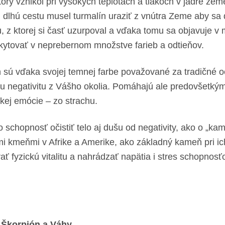
ktorý vznikol pri vysokých teplotách a tlakoch v jadre ze
lhú cestu musel turmalín uraziť z vnútra Zeme aby sa do
u, z ktorej si časť uzurpoval a vďaka tomu sa objavuje v
kytovať v neprebernom množstve farieb a odtieňov.
ián sú vďaka svojej temnej farbe považované za tradičn
u negativitu z Vášho okolia. Pomáhajú ale predovšetký
ickej emócie – zo strachu.
 schopnosť očistiť telo aj dušu od negativity, ako o „ka
meňmi v Afrike a Amerike, ako základný kameň pri ich l
 fyzickú vitalitu a nahrádzať napätia i stres schopnosťo
, Škorpión a Váhy