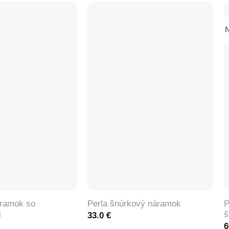
N
+
ramok so
P
Perla šnúrkový náramok
i
š
33.0
€
6