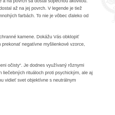
me a na povrch sa dostal sopečnou aktivitou.
stal až na jej povrch. V legende je tiež
 mnohých farbách. To nie je vôbec ďaleko od
é ochranné kamene. Dokážu Vás obklopiť
m prekonať negatívne myšlienkové vzorce,
meni očisty“. Je dodnes využívaný rôznymi
iečebných rituáloch proti psychickým, ale aj
u vidieť svet objektívne s neutrálnym