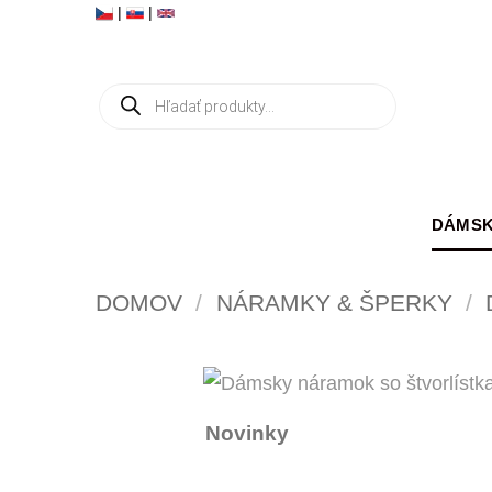
Skip
|
|
to
content
Products
search
DÁMSK
DOMOV
/
NÁRAMKY & ŠPERKY
/
Novinky