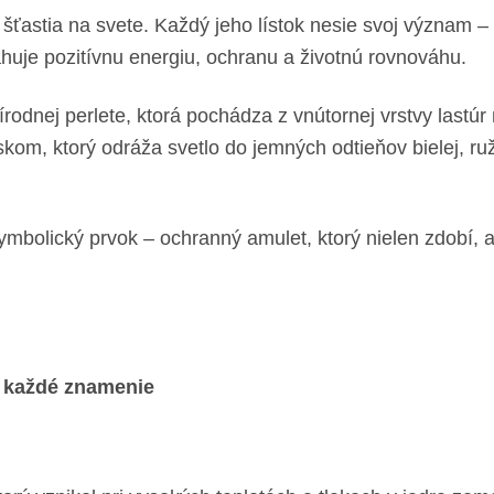
ťastia na svete. Každý jeho lístok nesie svoj význam – vi
huje pozitívnu energiu, ochranu a životnú rovnováhu.
rodnej perlete, ktorá pochádza z vnútornej vrstvy lastú
skom, ktorý odráža svetlo do jemných odtieňov bielej, ru
symbolický prvok – ochranný amulet, ktorý nielen zdobí, a
e každé znamenie