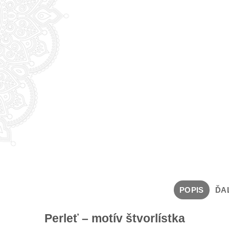
POPIS
ĎA
Perleť – motív štvorlístka