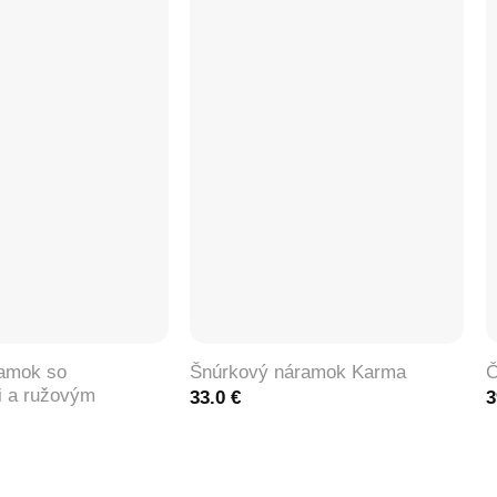
+
amok so
Šnúrkový náramok Karma
Č
i a ružovým
33.0
€
3