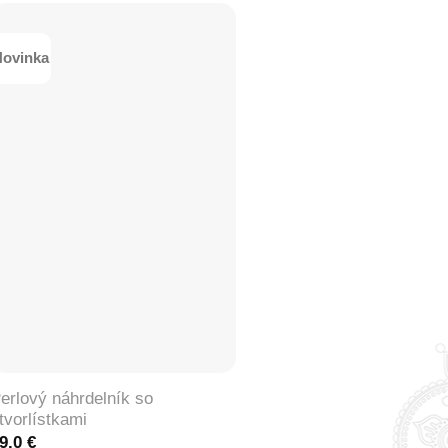
ovinka
+
erlový náhrdelník so
tvorlístkami
9.0
€