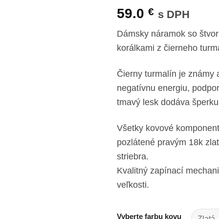
59.0
€
s DPH
Dámsky náramok so štvorlí
korálkami z čierneho turm
Čierny turmalín je známy
negatívnu energiu, podpor
tmavý lesk dodáva šperku 
Všetky kovové komponenty 
pozlátené pravým 18k zlat
striebra.
Kvalitný zapínací mecha
veľkosti.
Vyberte farbu kovu