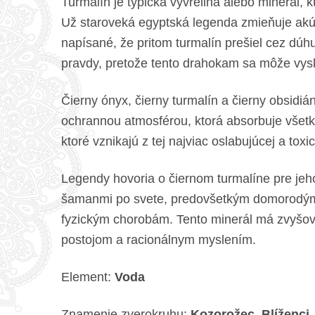
Turmalín je typická vyvrelina alebo minerál, 
Už staroveká egyptská legenda zmieňuje akú d
napísané, že pritom turmalín prešiel cez dúh
pravdy, pretože tento drahokam sa môže vys
Čierny ónyx, čierny turmalín a čierny obsid
ochrannou atmosférou, ktorá absorbuje všetk
ktoré vznikajú z tej najviac oslabujúcej a tox
Legendy hovoria o čiernom turmalíne pre jeho
šamanmi po svete, predovšetkým domorodými k
fyzickým chorobám. Tento minerál má zvyšovať
postojom a racionálnym myslením.
Element:
Voda
Znamenie zverokruhu:
Kozorožec, Blíženci