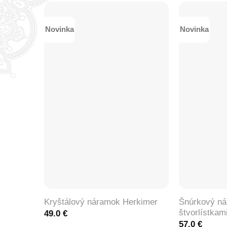
Novinka
Novinka
+
+
Šnúrkový ná
Kryštálový náramok Herkimer
štvorlístkam
49.0
€
57.0
€