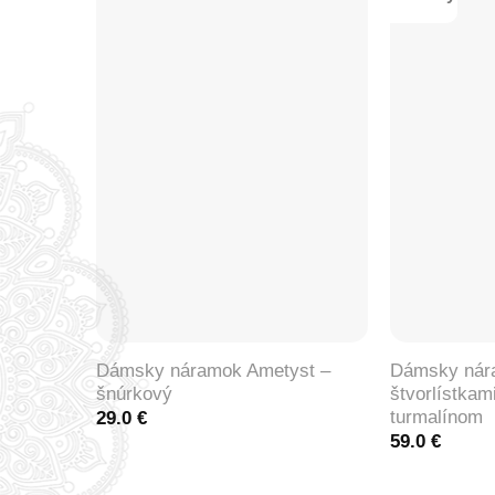
+
+
Dámsky náramok Ametyst –
Dámsky nár
šnúrkový
štvorlístkam
turmalínom
29.0
€
59.0
€