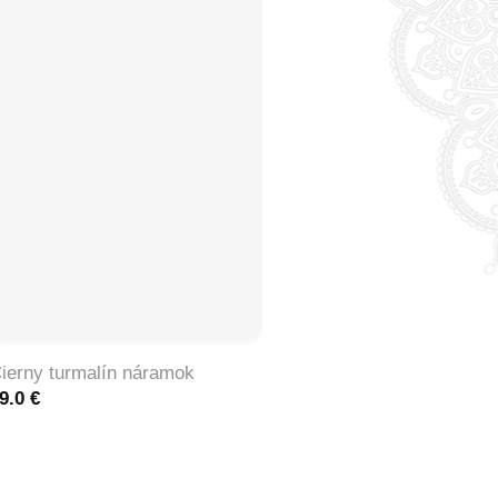
+
ierny turmalín náramok
9.0
€