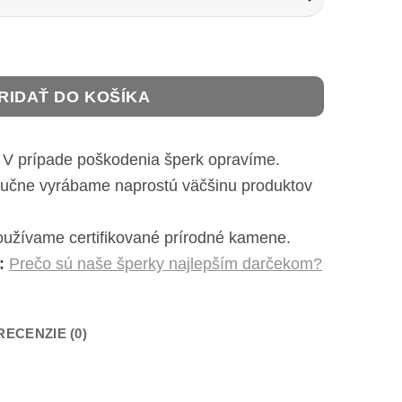
so štvorlístkami a čiernym turmalínom
RIDAŤ DO KOŠÍKA
V prípade poškodenia šperk opravíme.
čne vyrábame naprostú väčšinu produktov
užívame certifikované prírodné kamene.
:
Prečo sú naše šperky najlepším darčekom?
RECENZIE (0)