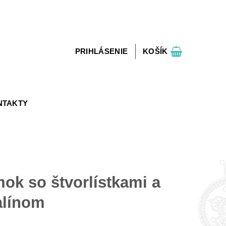
PRIHLÁSENIE
KOŠÍK
NTAKTY
k so štvorlístkami a
alínom