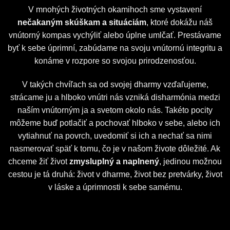
V mnohých životných okamihoch sme vystavení
nečakaným skúškam a situáciám
, ktoré dokážu náš
vnútorný kompas vychýliť alebo úplne umlčať. Prestávame
byť k sebe úprimní, zabúdame na svoju vnútornú integritu a
konáme v rozpore so svojou prirodzenosťou.
V takých chvíľach sa od svojej dharmy vzďaľujeme,
strácame ju a hlboko vnútri nás vzniká disharmónia medzi
naším vnútorným ja a svetom okolo nás. Takéto pocity
môžeme buď potlačiť a pochovať hlboko v sebe, alebo ich
vytiahnuť na povrch, uvedomiť si ich a nechať sa nimi
nasmerovať späť k tomu, čo je v našom živote dôležité. Ak
chceme žiť život
zmysluplný a naplnený
, jedinou možnou
cestou je tá druhá: život v dharme, život bez pretvárky, život
v láske a úprimnosti k sebe samému.