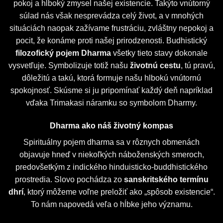
pokoj a hlboký zmysel našej existencie. Takýto vnútorný
súlad nás však nesprevádza celý život, a v mnohých
situáciách naopak zažívame frustráciu, zvláštny nepokoj a
pocit, že konáme proti našej prirodzenosti. Budhistický
filozofický pojem Dharma
všetky tieto stavy dokonale
vysvetľuje. Symbolizuje totiž našu
životnú cestu
, tú pravú,
dôležitú a takú, ktorá formuje našu hlbokú vnútornú
spokojnosť. Skúsme si ju pripomínať každý deň napríklad
vďaka Trimakasi náramku so symbolom Dharmy.
Dharma ako náš životný kompas
Spirituálny pojem dharma sa v rôznych obmenách
objavuje hneď v niekoľkých náboženských smeroch,
predovšetkým z indického hinduisticko-buddhistického
prostredia. Slovo pochádza zo
sanskritského termínu
dhrí
, ktorý môžeme voľne preložiť ako „spôsob existencie“.
To nám napovedá veľa o hĺbke jeho významu.