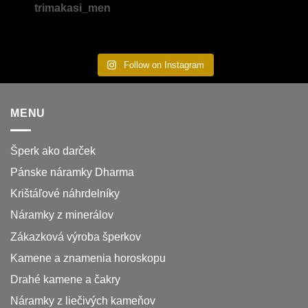
trimakasi_men
Follow on Instagram
MENU
Šperk ako darček
Pánske náramky Dharma
Krištáľové náhrdelníky
Náramky z minerálov
Zákazková výroba šperkov
Kamene a znamenia horoskopu
Drahé kamene a čakry
Náramky z liečivých kameňov