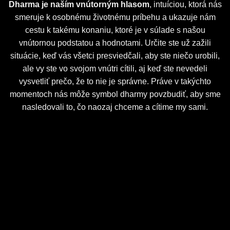
Dharma je naším vnútorným hlasom
, intuíciou, ktorá nás
smeruje k osobnému životnému príbehu a ukazuje nám
cestu k takému konaniu, ktoré je v súlade s našou
vnútornou podstatou a hodnotami. Určite ste už zažili
situácie, keď vás všetci presviedčali, aby ste niečo urobili,
ale vy ste vo svojom vnútri cítili, aj keď ste nevedeli
vysvetliť prečo, že to nie je správne. Práve v takýchto
momentoch nás môže symbol dharmy povzbudiť, aby sme
nasledovali to, čo naozaj chceme a cítime my sami.