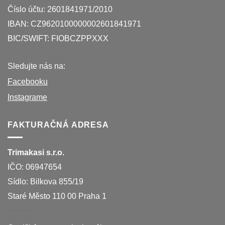
Číslo účtu: 260​1841971​/​2010
IBAN: CZ9620100000002601841971
BIC/SWIFT: FIOBCZPPXXX
Sledujte nás na:
Facebooku
Instagrame
FAKTURAČNÁ ADRESA
Trimakasi s.r.o.
IČO: 069​476​54
Sídlo: Bilkova 855/19
Staré Město 110 00 Praha 1