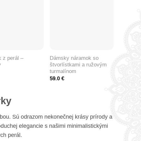
+
 z perál –
Dámsky náramok so
ý
štvorlístkami a ružovým
turmalínom
59.0
€
rky
dobou. Sú odrazom nekonečnej krásy prírody a
duchej elegancie s našimi minimalistickými
h perál.