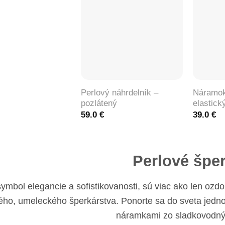
+
+
Perlový náhrdelník –
Náramok
pozlátený
elastick
59.0
€
39.0
€
Perlové špe
symbol elegancie a sofistikovanosti, sú viac ako len oz
ho, umeleckého šperkárstva. Ponorte sa do sveta jedno
náramkami zo sladkovodnýc