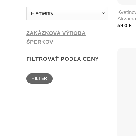
Kvetino
Akvamar
59.0
€
ZAKÁZKOVÁ VÝROBA
ŠPERKOV
FILTROVAŤ PODĽA CENY
Minimálna
Maximálna
FILTER
cena
cena
+