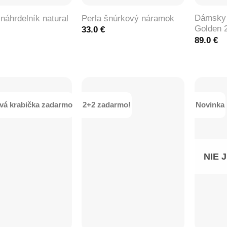
Dámsky 
náhrdelník natural
Perla šnúrkový náramok
Golden 
33.0
€
89.0
€
vá krabička zadarmo
2+2 zadarmo!
Novinka
NIE 
+
+