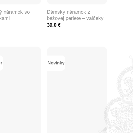
ý náramok so
Dámsky náramok z
tkami
béžovej perlete – valčeky
39.0
€
er
Novinky
+