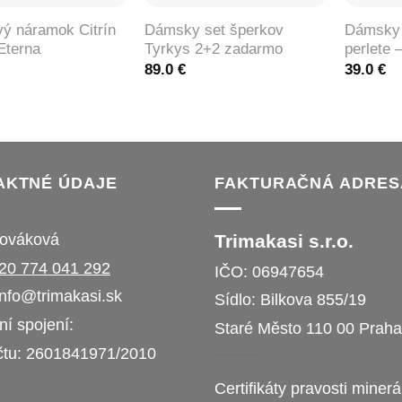
vý náramok Citrín
Dámsky set šperkov
Dámsky 
Eterna
Tyrkys 2+2 zadarmo
perlete 
89.0
€
39.0
€
AKTNÉ ÚDAJE
FAKTURAČNÁ ADRES
Nováková
Trimakasi s.r.o.
20 774 041 292
IČO: 069​476​54
info@trimakasi.sk
Sídlo: Bilkova 855/19
í spojení:
Staré Město 110 00 Praha
čtu: 260​1841971​/​2010
Certifikáty pravosti minerá