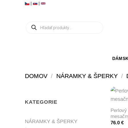
Skip
|
|
to
content
Products
search
DÁMSK
DOMOV
/
NÁRAMKY & ŠPERKY
/
+
KATEGORIE
Perlový
mesačn
NÁRAMKY & ŠPERKY
76.0
€