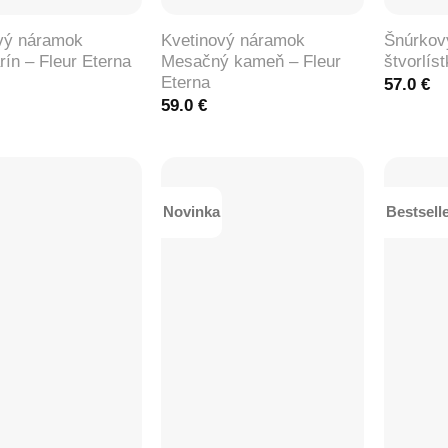
vý náramok
Kvetinový náramok
Šnúrkov
ín – Fleur Eterna
Mesačný kameň – Fleur
štvorlís
Eterna
57.0
€
59.0
€
Novinka
Bestsell
+
+