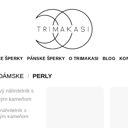
E ŠPERKY
PÁNSKE ŠPERKY
O TRIMAKASI
BLOG
KO
DÁMSKE
/
PERLY
 náhrdelník s
ým kameňom