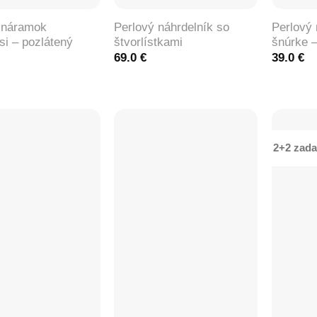
 náramok
Perlový náhrdelník so
Perlový
si – pozlátený
štvorlístkami
šnúrke –
69.0
€
39.0
€
2+2 zad
+
+