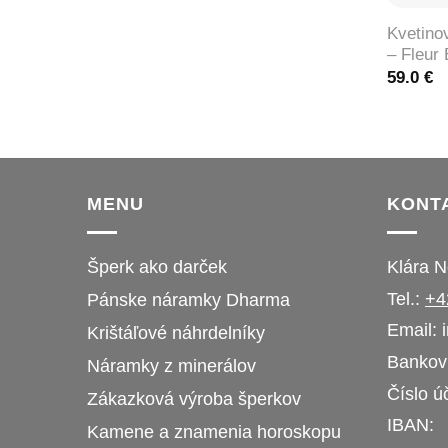
Kvetino
– Fleur 
59.0
€
MENU
KONT
Šperk ako darček
Klára 
Tel.:
+4
Pánske náramky Dharma
Email:
Krištáľové náhrdelníky
Bankovn
Náramky z minerálov
Číslo ú
Zákazková výroba šperkov
IBAN:
Kamene a znamenia horoskopu