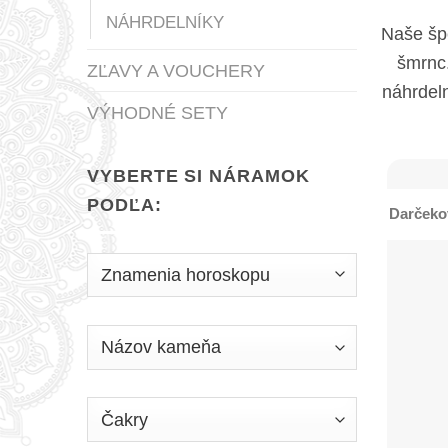
NÁHRDELNÍKY
Naše šp
šmrnc.
ZĽAVY A VOUCHERY
náhrdeln
VÝHODNÉ SETY
VYBERTE SI NÁRAMOK
PODĽA:
Darčeko
+