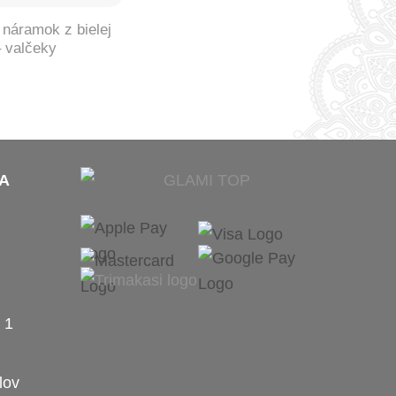
náramok z bielej
– valčeky
A
 1
lov