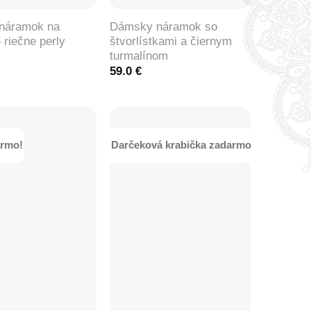
 náramok na
Dámsky náramok so
 riečne perly
štvorlístkami a čiernym
turmalínom
59.0
€
armo!
Darčeková krabička zadarmo
+