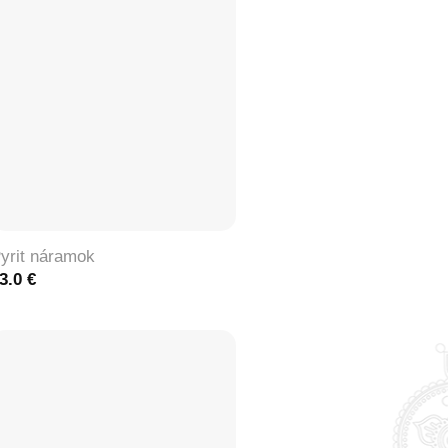
+
yrit náramok
3.0
€