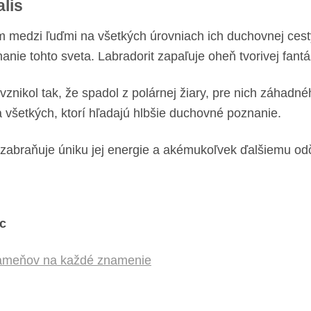
lis
m medzi ľuďmi na všetkých úrovniach ich duchovnej ces
znanie tohto sveta. Labradorit zapaľuje oheň tvorivej fant
vznikol tak, že spadol z polárnej žiary, pre nich záhadn
 všetkých, ktorí hľadajú hlbšie duchovné poznanie.
, zabraňuje úniku jej energie a akémukoľvek ďalšiemu od
c
 kameňov na každé znamenie