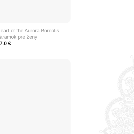
+
eart of the Aurora Borealis
áramok pre ženy
7.0
€