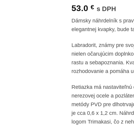
53.0
€
s DPH
Dámsky náhrdelník s prav
elegantnej kvapky, bude 
Labradorit, známy pre svo
nielen očarujúcim doplnk
rastu a sebapoznania. Kv
rozhodovanie a pomáha ud
Retiazka má nastaviteľnú 
nerezovej ocele a pozlát
metódy PVD pre dlhotrvajú
je cca 0,6 x 1,2 cm. Náhrd
logom Trimakasi, čo z neh