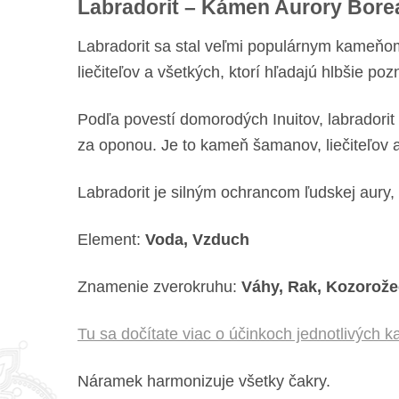
Labradorit – Kámen Aurory Borea
Labradorit sa stal veľmi populárnym kameňo
liečiteľov a všetkých, ktorí hľadajú hlbšie po
Podľa povestí domorodých Inuitov, labradorit 
za oponou. Je to kameň šamanov, liečiteľov a
Labradorit je silným ochrancom ľudskej aury
Element:
Voda, Vzduch
Znamenie zverokruhu:
Váhy, Rak, Kozorože
Tu sa dočítate viac o účinkoch jednotlivých
Náramek harmonizuje všetky čakry.