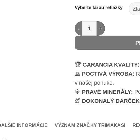
Vyberte farbu retiazky
množstvo Dámsky náhrdeln
P
🏆
GARANCIA KVALITY:
🙏
POCTIVÁ VÝROBA:
Ru
v našej ponuke.
💎
PRAVÉ MINERÁLY:
Po
🎁
DOKONALÝ DARČEK
ĎALŠIE INFORMÁCIE
VÝZNAM ZNAČKY TRIMAKASI
RE