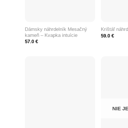
+
+
Dámsky náhrdelník Mesačný
Krištáľ náhr
kameň – Kvapka intuície
59.0
€
57.0
€
NIE J