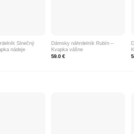
+
delník Slnečný
Dámsky náhrdelník Rubín –
D
pka nádeje
Kvapka vášne
K
59.0
€
5