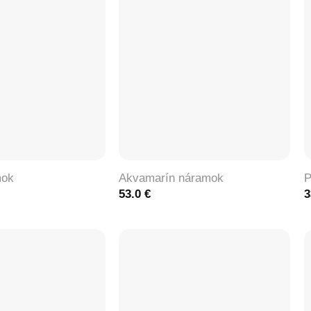
+
mok
Akvamarín náramok
P
53.0
€
3