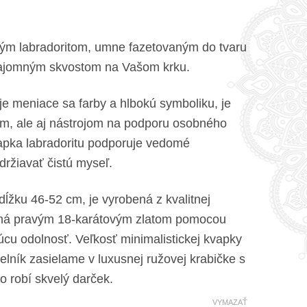
ým labradoritom, umne fazetovaným do tvaru
tajomným skvostom na Vašom krku.
je meniace sa farby a hlbokú symboliku, je
om, ale aj nástrojom na podporu osobného
apka labradoritu podporuje vedomé
ržiavať čistú myseľ.
dĺžku 46-52 cm, je vyrobená z kvalitnej
ená pravým 18-karátovým zlatom pomocou
cu odolnosť. Veľkosť minimalistickej kvapky
elník zasielame v luxusnej ružovej krabičke s
o robí skvelý darček.
VYMAZAŤ