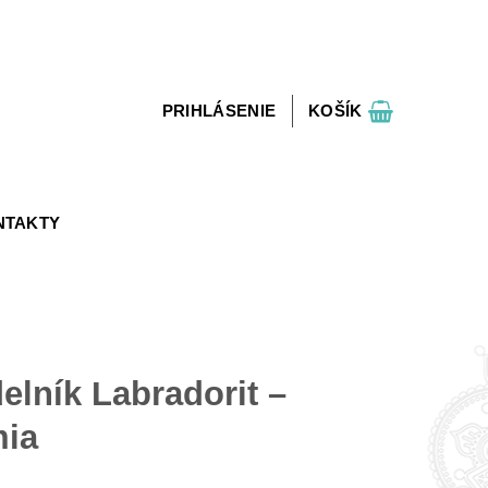
PRIHLÁSENIE
KOŠÍK
NTAKTY
lník Labradorit –
mia