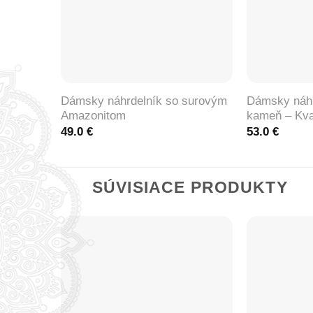
+
+
Dámsky náhrdelník so surovým
Dámsky náhr
Amazonitom
kameň – Kva
49.0
€
53.0
€
SÚVISIACE PRODUKTY