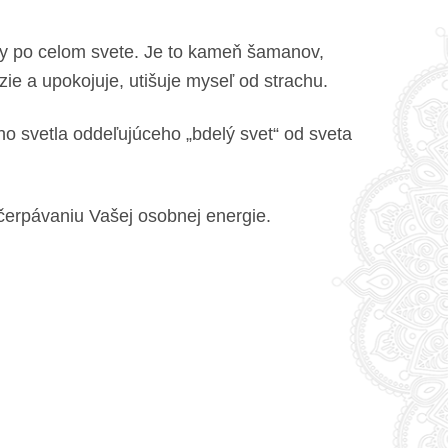
ty po celom svete. Je to kameň šamanov,
ázie a upokojuje, utišuje myseľ od strachu.
ého svetla oddeľujúceho „bdelý svet“ od sveta
čerpávaniu Vašej osobnej energie.