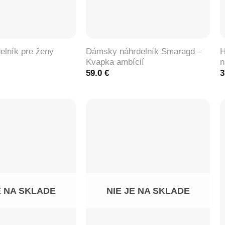
+
Dámsky náhrdelník Smaragd –
H
delník pre ženy
Kvapka ambícií
n
59.0
€
3
E NA SKLADE
NIE JE NA SKLADE