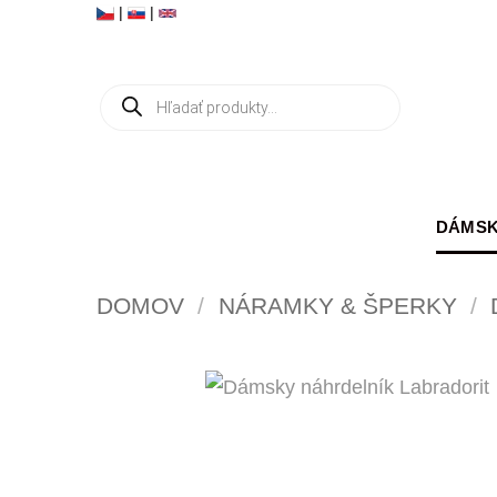
Skip
|
|
to
content
Products
search
DÁMSK
DOMOV
/
NÁRAMKY & ŠPERKY
/