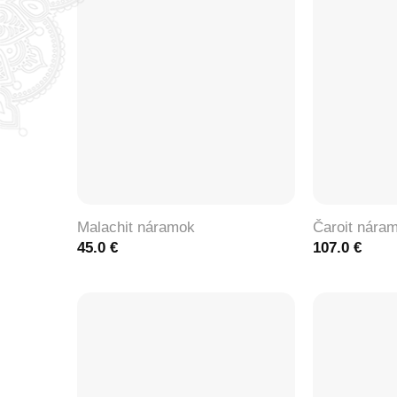
+
+
Malachit náramok
Čaroit nára
45.0
€
107.0
€