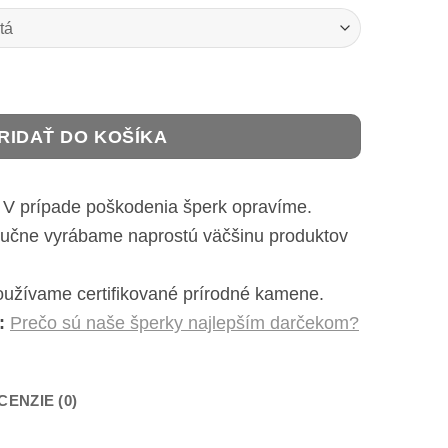
ík Labradorit - Kvapka vedomia
RIDAŤ DO KOŠÍKA
V prípade poškodenia šperk opravíme.
čne vyrábame naprostú väčšinu produktov
užívame certifikované prírodné kamene.
:
Prečo sú naše šperky najlepším darčekom?
CENZIE (0)